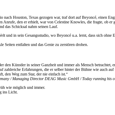
 nach Houston, Texas gezogen war, traf dort auf Beyoncé, einen Enge
ten Anrufe, den er erhielt, war von Celestine Knowles, die fragte, ob er 
Und das Schicksal nahm seinen Lauf.
t und in sein Gesangsstudio, wo Beyoncé u.a. lernt, dass sich ohne Ehr
kle Seiten entfalten und das Genie zu zerstören drohen.
er den Künstler in seiner Ganzheit und immer als Mensch betrachtet, e
uf zahlreiche Erfahrungen, die er selber hinter der Bühne wie auch au
t, den Weg zum Star, der nie einfach ist.“
ermany / Managing Director DEAG Music GmbH / Today running his 
 früh wie möglich und immer.
 ins Licht.