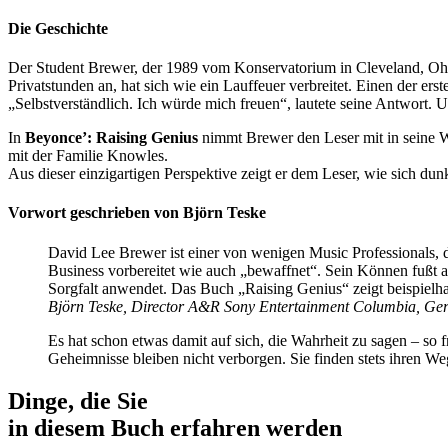
Die Geschichte
Der Student Brewer, der 1989 vom Konservatorium in Cleveland, Ohio
Privatstunden an, hat sich wie ein Lauffeuer verbreitet. Einen der ers
„Selbstverständlich. Ich würde mich freuen“, lautete seine Antwort. 
In
Beyonce’: Raising Genius
nimmt Brewer den Leser mit in seine Wel
mit der Familie Knowles.
Aus dieser einzigartigen Perspektive zeigt er dem Leser, wie sich dun
Vorwort geschrieben von Björn Teske
David Lee Brewer ist einer von wenigen Music Professionals, d
Business vorbereitet wie auch „bewaffnet“. Sein Können fußt a
Sorgfalt anwendet. Das Buch „Raising Genius“ zeigt beispielhaf
Björn Teske, Director A&R Sony Entertainment Columbia, G
Es hat schon etwas damit auf sich, die Wahrheit zu sagen – so
Geheimnisse bleiben nicht verborgen. Sie finden stets ihren Weg
Dinge, die Sie
in diesem
Buch
erfahren werden