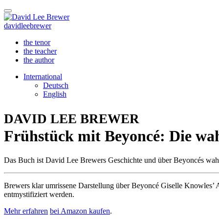
david
lee
brewer
the tenor
the teacher
the author
International
Deutsch
English
DAVID LEE BREWER
Frühstück mit Beyoncé: Die wah
Das Buch ist David Lee Brewers Geschichte und über Beyoncés wah
Brewers klar umrissene Darstellung über Beyoncé Giselle Knowles’ Auf
entmystifiziert werden.
Mehr erfahren
bei Amazon kaufen
.