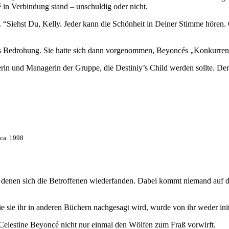
é in Verbindung stand – unschuldig oder nicht.
“Siehst Du, Kelly. Jeder kann die Schönheit in Deiner Stimme hören. Gl
 Bedrohung. Sie hatte sich dann vorgenommen, Beyoncés „Konkurrenz
rin und Managerin der Gruppe, die Destiniy’s Child werden sollte. Der
 ca. 1998
in denen sich die Betroffenen wiederfanden. Dabei kommt niemand auf 
 sie ihr in anderen Büchern nachgesagt wird, wurde von ihr weder init
elestine Beyoncé nicht nur einmal den Wölfen zum Fraß vorwirft.