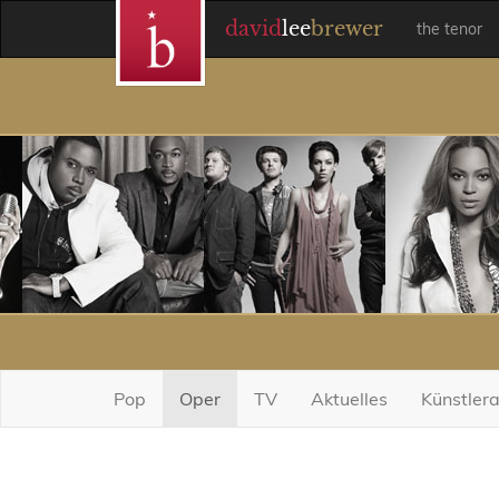
david
lee
brewer
the tenor
Pop
Oper
TV
Aktuelles
Künstler