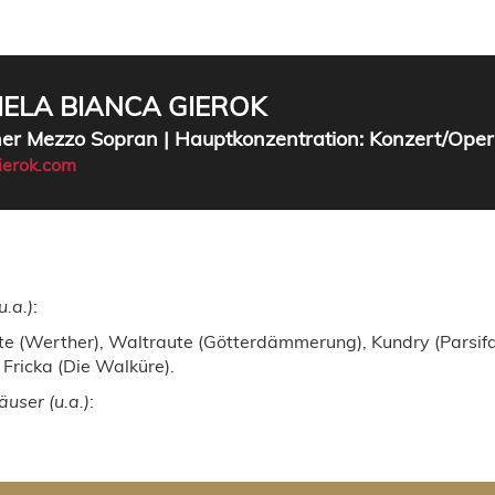
ELA BIANCA GIEROK
her Mezzo Sopran | Hauptkonzentration: Konzert/Oper
erok.com
u.a.)
:
te (Werther), Waltraute (Götterdämmerung), Kundry (Parsifal
, Fricka (Die Walküre).
user (u.a.)
: