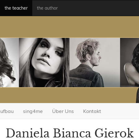
the teacher
the author
aufbau
sing4me
Über Uns
Kontakt
Daniela Bianca Gierok