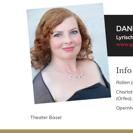
DANI
Lyrisc
www.gi
Info
Rollen (
Charlot
(Orfeo)
Opernhä
Theater Basel