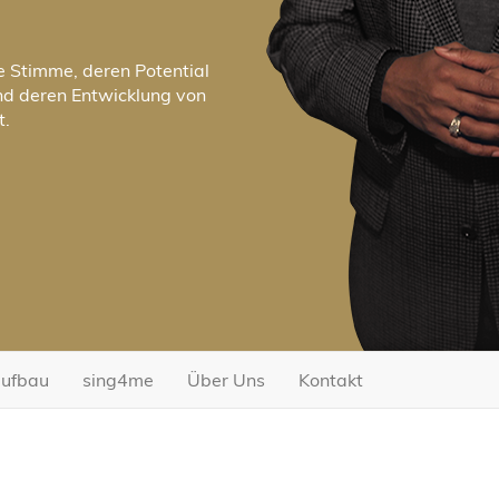
e Stimme, deren Potential
nd deren Entwicklung von
t.
aufbau
sing4me
Über Uns
Kontakt