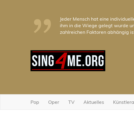
„
Jeder Mensch hat eine individuell
ihm in die Wiege gelegt wurde u
zahlreichen Faktoren abhängig is
Pop
Oper
TV
Aktuelles
Künstler