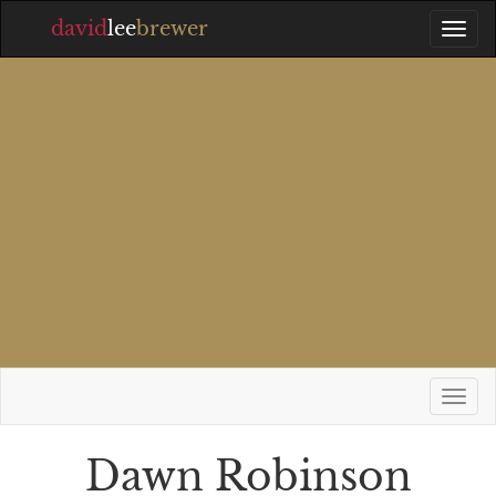
david
lee
brewer
Dawn Robinson