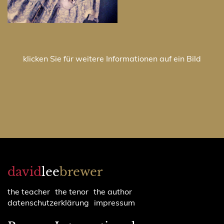
klicken Sie für weitere Informationen auf ein Bild
david
lee
brewer
the teacher
the tenor
the author
datenschutzerklärung
impressum