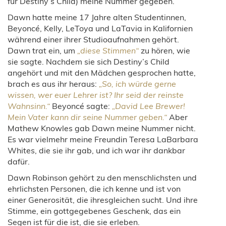
für Destiny’s Child) meine Nummer gegeben.
Dawn hatte meine 17 Jahre alten Studentinnen,
Beyoncé, Kelly, LeToya und LaTavia in Kalifornien
während einer ihrer Studioaufnahmen gehört.
Dawn trat ein, um
„diese Stimmen“
zu hören, wie
sie sagte. Nachdem sie sich Destiny’s Child
angehört und mit den Mädchen gesprochen hatte,
brach es aus ihr heraus:
„So, ich würde gerne
wissen, wer euer Lehrer ist? Ihr seid der reinste
Wahnsinn.“
Beyoncé sagte:
„David Lee Brewer!
Mein Vater kann dir seine Nummer geben.“
Aber
Mathew Knowles gab Dawn meine Nummer nicht.
Es war vielmehr meine Freundin Teresa LaBarbara
Whites, die sie ihr gab, und ich war ihr dankbar
dafür.
Dawn Robinson gehört zu den menschlichsten und
ehrlichsten Personen, die ich kenne und ist von
einer Generosität, die ihresgleichen sucht. Und ihre
Stimme, ein gottgegebenes Geschenk, das ein
Segen ist für die ist, die sie erleben.