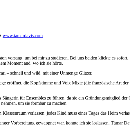
A
www.tamardavis.com
ston vorsang, um bei mir zu studieren. Bei uns beiden klickte es sofor
 dem Moment and, wo ich sie hörte.
rari – schnell und wild, mit einer Unmenge Glitzer.
ege eröffnet, die Kopfstimme und Voix Mixte (die französische Art de
als Sängerin für Ensembles zu führen, da sie ein Gründungsmitglied der
zu nehmen, um sie formbar zu machen.
en Klassenraum verlassen, jedes Kind muss eines Tages das Heim verlas
anger Vorbereitung gewappnet war, konnte ich sie loslassen. Támar Davi