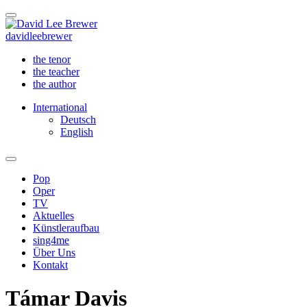
david
lee
brewer
the tenor
the teacher
the author
International
Deutsch
English
Pop
Oper
TV
Aktuelles
Künstleraufbau
sing4me
Über Uns
Kontakt
Támar Davis