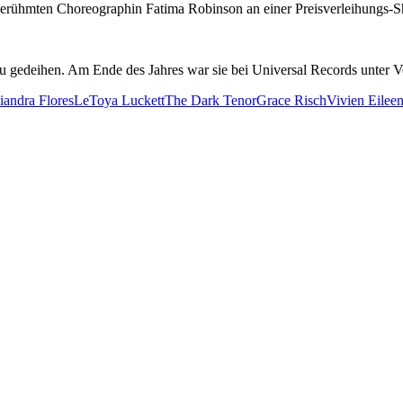
 berühmten Choreographin Fatima Robinson an einer Preisverleihungs-
u gedeihen. Am Ende des Jahres war sie bei Universal Records unter Ve
iandra Flores
LeToya Luckett
The Dark Tenor
Grace Risch
Vivien Eilee