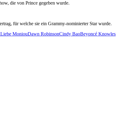
Show, die von Prince gegeben wurde.
rtrag, für welche sie ein Grammy-nominierter Star wurde.
n
Liebe Moniou
Dawn Robinson
Cindy Bao
Beyoncé Knowles