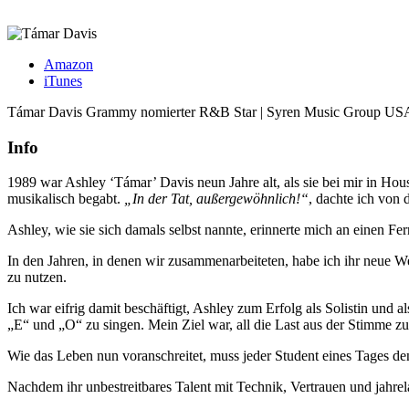
Amazon
iTunes
Támar Davis
Grammy nomierter R&B Star | Syren Music Group US
Info
1989 war Ashley ‘Támar’ Davis neun Jahre alt, als sie bei mir in Hou
musikalisch begabt.
„In der Tat, außergewöhnlich!“
, dachte ich von
Ashley, wie sie sich damals selbst nannte, erinnerte mich an einen Fer
In den Jahren, in denen wir zusammenarbeiteten, habe ich ihr neue W
zu nutzen.
Ich war eifrig damit beschäftigt, Ashley zum Erfolg als Solistin und 
„E“ und „O“ zu singen. Mein Ziel war, all die Last aus der Stimme 
Wie das Leben nun voranschreitet, muss jeder Student eines Tages d
Nachdem ihr unbestreitbares Talent mit Technik, Vertrauen und jahrel