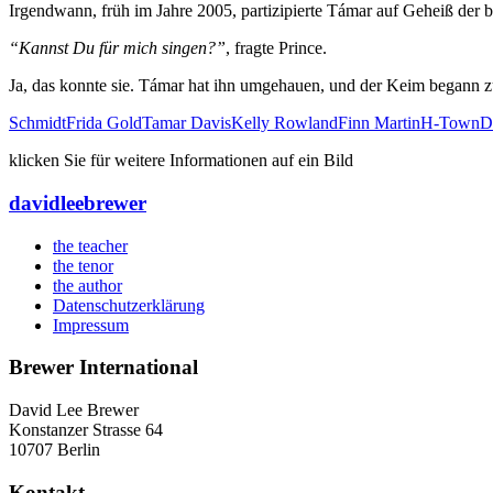
Irgendwann, früh im Jahre 2005, partizipierte Támar auf Geheiß der
“Kannst Du für mich singen?”
, fragte Prince.
Ja, das konnte sie. Támar hat ihn umgehauen, und der Keim begann z
Schmidt
Frida Gold
Tamar Davis
Kelly Rowland
Finn Martin
H-Town
D
klicken Sie für weitere Informationen auf ein Bild
david
lee
brewer
the teacher
the tenor
the author
Datenschutzerklärung
Impressum
Brewer International
David Lee Brewer
Konstanzer Strasse 64
10707 Berlin
Kontakt